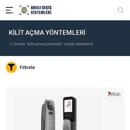
Situs Mudah Maxwin
toto togel4d
slot bet 200
toto online
situs toto
slot gacor
yuantoto
yuantoto
yuantoto
yuantoto
yuantoto
yuantoto
posjp33
yuantoto
slot
KILIT AÇMA YÖNTEMLERI
You are here:
Ürünler “kilit açma yöntemleri” olarak etiketlendi
Filtrele